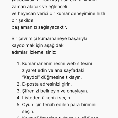
zaman alacak ve eğlenceli
ve heyecan verici bir kumar deneyimine hızlı
bir şekilde
başlamanızı sağlayacaktır.
Bir çevrimiçi kumarhaneye başarıyla
kaydolmak için aşağıdaki
adımları izlemelisiniz:
Kumarhanenin resmi web sitesini
ziyaret edin ve ana sayfadaki
“Kaydol” düğmesine tıklayın.
E-posta adresinizi girin.
Şifrenizi belirleyin ve onaylayın.
Listeden ülkenizi seçin.
Oyun için tercih edilen para birimini
seçin.