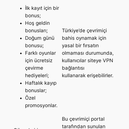
İlk kayıt için bir
bonus;
Hoş geldin
bonusları;
Türkiye’de çevrimiçi
Doğum günü
bahis oynamak için
bonusu;
yasal bir fırsatın
Farklı oyunlar
olmaması durumunda,
için ücretsiz
kullanıcılar siteye VPN
çevirme
bağlantısı
hediyeleri;
kullanarak erişebilirler.
Haftalık kayıp
bonuslar;
Özel
promosyonlar.
Bu çevrimiçi portal
tarafından sunulan