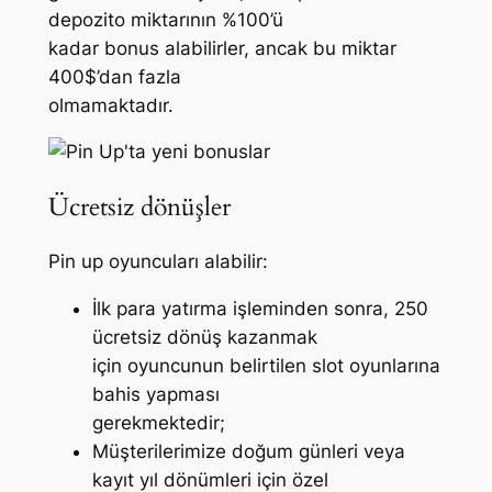
depozito miktarının %100’ü
kadar bonus alabilirler, ancak bu miktar
400$’dan fazla
olmamaktadır.
Ücretsiz dönüşler
Pin up oyuncuları alabilir:
İlk para yatırma işleminden sonra, 250
ücretsiz dönüş kazanmak
için oyuncunun belirtilen slot oyunlarına
bahis yapması
gerekmektedir;
Müşterilerimize doğum günleri veya
kayıt yıl dönümleri için özel