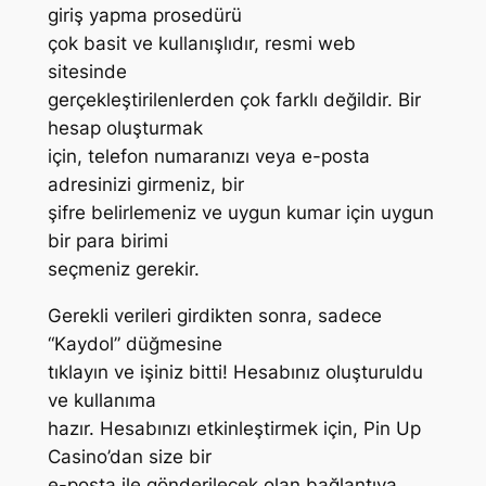
giriş yapma prosedürü
çok basit ve kullanışlıdır, resmi web
sitesinde
gerçekleştirilenlerden çok farklı değildir. Bir
hesap oluşturmak
için, telefon numaranızı veya e-posta
adresinizi girmeniz, bir
şifre belirlemeniz ve uygun kumar için uygun
bir para birimi
seçmeniz gerekir.
Gerekli verileri girdikten sonra, sadece
“Kaydol” düğmesine
tıklayın ve işiniz bitti! Hesabınız oluşturuldu
ve kullanıma
hazır. Hesabınızı etkinleştirmek için, Pin Up
Casino’dan size bir
e-posta ile gönderilecek olan bağlantıya