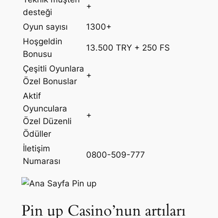
+
desteği
Oyun sayısı
1300+
Hoşgeldin
13.500 TRY + 250 FS
Bonusu
Çeşitli Oyunlara
+
Özel Bonuslar
Aktif
Oyunculara
+
Özel Düzenli
Ödüller
İletişim
0800-509-777
Numarası
Pin up Casino’nun artıları