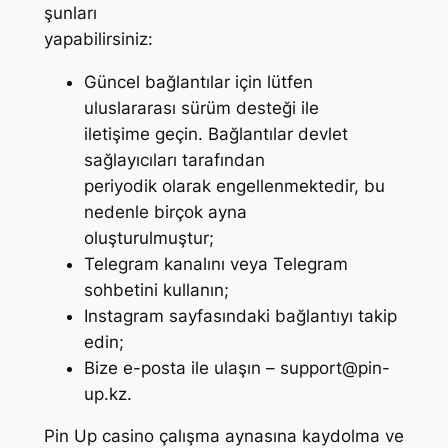
şunları
yapabilirsiniz:
Güncel bağlantılar için lütfen
uluslararası sürüm desteği ile
iletişime geçin. Bağlantılar devlet
sağlayıcıları tarafından
periyodik olarak engellenmektedir, bu
nedenle birçok ayna
oluşturulmuştur;
Telegram kanalını veya Telegram
sohbetini kullanın;
Instagram sayfasındaki bağlantıyı takip
edin;
Bize e-posta ile ulaşın – support@pin-
up.kz.
Pin Up casino çalışma aynasına kaydolma ve