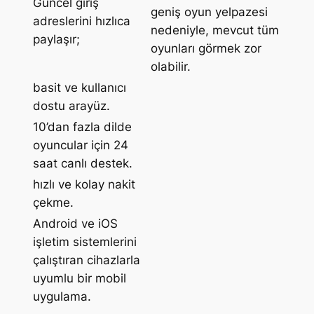
Güncel giriş
geniş oyun yelpazesi
adreslerini hızlıca
nedeniyle, mevcut tüm
paylaşır;
oyunları görmek zor
olabilir.
basit ve kullanıcı
dostu arayüz.
10’dan fazla dilde
oyuncular için 24
saat canlı destek.
hızlı ve kolay nakit
çekme.
Android ve iOS
işletim sistemlerini
çalıştıran cihazlarla
uyumlu bir mobil
uygulama.