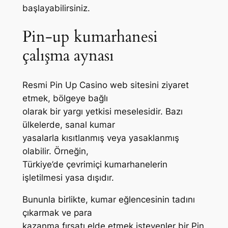
başlayabilirsiniz.
Pin-up kumarhanesi
çalışma aynası
Resmi Pin Up Casino web sitesini ziyaret
etmek, bölgeye bağlı
olarak bir yargı yetkisi meselesidir. Bazı
ülkelerde, sanal kumar
yasalarla kısıtlanmış veya yasaklanmış
olabilir. Örneğin,
Türkiye’de çevrimiçi kumarhanelerin
işletilmesi yasa dışıdır.
Bununla birlikte, kumar eğlencesinin tadını
çıkarmak ve para
kazanma fırsatı elde etmek isteyenler bir Pin