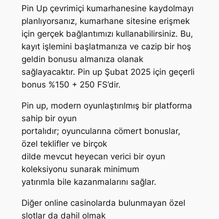
Pin Up çevrimiçi kumarhanesine kaydolmayı
planlıyorsanız, kumarhane sitesine erişmek
için gerçek bağlantımızı kullanabilirsiniz. Bu,
kayıt işlemini başlatmanıza ve cazip bir hoş
geldin bonusu almanıza olanak
sağlayacaktır. Pin up Şubat 2025 için geçerli
bonus %150 + 250 FS’dir.
Pin up, modern oyunlaştırılmış bir platforma
sahip bir oyun
portalıdır; oyuncularına cömert bonuslar,
özel teklifler ve birçok
dilde mevcut heyecan verici bir oyun
koleksiyonu sunarak minimum
yatırımla bile kazanmalarını sağlar.
Diğer online casinolarda bulunmayan özel
slotlar da dahil olmak