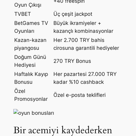
+40 freespin
Oyun Çıkışı
TVBET
Üç çeşit jackpot
BetGames TV
Büyük ikramiyeler +
Oyunları
kazançlı kombinasyonlar
Kazan-kazan
Her 2.700 TRY bahis
piyangosu
cirosuna garantili hediyeler
Doğum Günü
270 TRY Bonus
Hediyesi
Haftalık Kayıp
Her pazartesi 27.000 TRY
Bonusu
kadar %10 cashback
Özel
Özel e-posta teklifleri
Promosyonlar
Bir acemiyi kaydederken