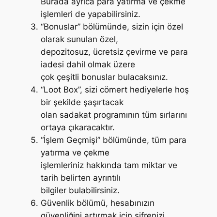
Burada ayrıca para yatırma ve çekme
işlemleri de yapabilirsiniz.
“Bonuslar” bölümünde, sizin için özel
olarak sunulan özel,
depozitosuz, ücretsiz çevirme ve para
iadesi dahil olmak üzere
çok çeşitli bonuslar bulacaksınız.
“Loot Box”, sizi cömert hediyelerle hoş
bir şekilde şaşırtacak
olan sadakat programının tüm sırlarını
ortaya çıkaracaktır.
“İşlem Geçmişi” bölümünde, tüm para
yatırma ve çekme
işlemleriniz hakkında tam miktar ve
tarih belirten ayrıntılı
bilgiler bulabilirsiniz.
Güvenlik bölümü, hesabınızın
güvenliğini artırmak için şifrenizi