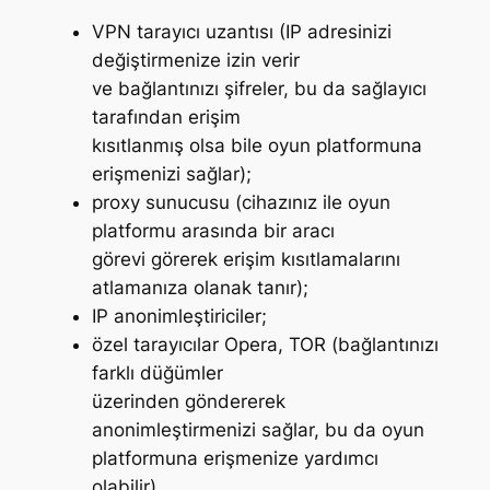
VPN tarayıcı uzantısı (IP adresinizi
değiştirmenize izin verir
ve bağlantınızı şifreler, bu da sağlayıcı
tarafından erişim
kısıtlanmış olsa bile oyun platformuna
erişmenizi sağlar);
proxy sunucusu (cihazınız ile oyun
platformu arasında bir aracı
görevi görerek erişim kısıtlamalarını
atlamanıza olanak tanır);
IP anonimleştiriciler;
özel tarayıcılar Opera, TOR (bağlantınızı
farklı düğümler
üzerinden göndererek
anonimleştirmenizi sağlar, bu da oyun
platformuna erişmenize yardımcı
olabilir).