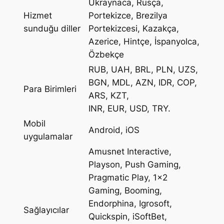
Ukraynaca, Rusça,
Hizmet
Portekizce, Brezilya
sunduğu diller
Portekizcesi, Kazakça,
Azerice, Hintçe, İspanyolca,
Özbekçe
RUB, UAH, BRL, PLN, UZS,
BGN, MDL, AZN, IDR, COP,
Para Birimleri
ARS, KZT,
INR, EUR, USD, TRY.
Mobil
Android, iOS
uygulamalar
Amusnet Interactive,
Playson, Push Gaming,
Pragmatic Play, 1×2
Gaming, Booming,
Endorphina, Igrosoft,
Sağlayıcılar
Quickspin, iSoftBet,