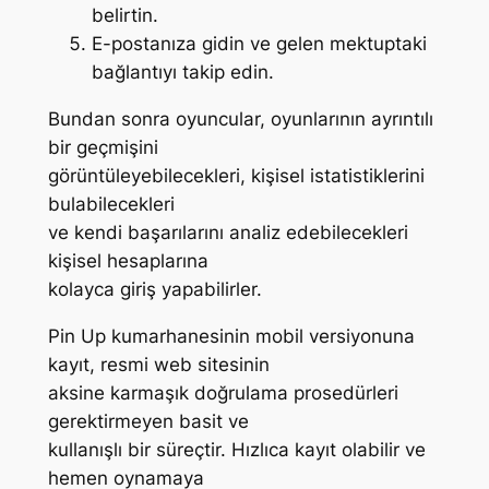
belirtin.
E-postanıza gidin ve gelen mektuptaki
bağlantıyı takip edin.
Bundan sonra oyuncular, oyunlarının ayrıntılı
bir geçmişini
görüntüleyebilecekleri, kişisel istatistiklerini
bulabilecekleri
ve kendi başarılarını analiz edebilecekleri
kişisel hesaplarına
kolayca giriş yapabilirler.
Pin Up kumarhanesinin mobil versiyonuna
kayıt, resmi web sitesinin
aksine karmaşık doğrulama prosedürleri
gerektirmeyen basit ve
kullanışlı bir süreçtir. Hızlıca kayıt olabilir ve
hemen oynamaya