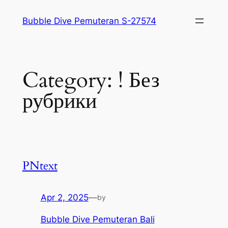
Skip
Bubble Dive Pemuteran S-27574
to
content
Category:
! Без
рубрики
PNtext
Apr 2, 2025
—
by
Bubble Dive Pemuteran Bali