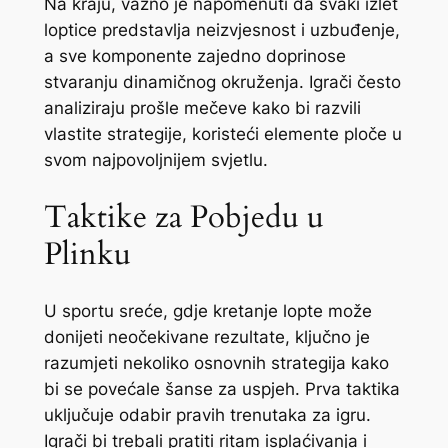
Na kraju, važno je napomenuti da svaki izlet
loptice predstavlja neizvjesnost i uzbuđenje,
a sve komponente zajedno doprinose
stvaranju dinamičnog okruženja. Igrači često
analiziraju prošle mečeve kako bi razvili
vlastite strategije, koristeći elemente ploče u
svom najpovoljnijem svjetlu.
Taktike za Pobjedu u
Plinku
U sportu sreće, gdje kretanje lopte može
donijeti neočekivane rezultate, ključno je
razumjeti nekoliko osnovnih strategija kako
bi se povećale šanse za uspjeh. Prva taktika
uključuje odabir pravih trenutaka za igru.
Igrači bi trebali pratiti ritam isplaćivanja i