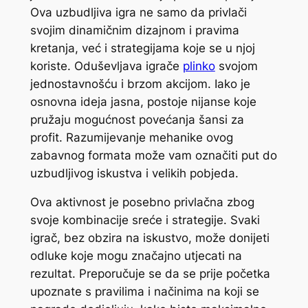
Ova uzbudljiva igra ne samo da privlači
svojim dinamičnim dizajnom i pravima
kretanja, već i strategijama koje se u njoj
koriste. Oduševljava igrače
plinko
svojom
jednostavnošću i brzom akcijom. Iako je
osnovna ideja jasna, postoje nijanse koje
pružaju mogućnost povećanja šansi za
profit. Razumijevanje mehanike ovog
zabavnog formata može vam označiti put do
uzbudljivog iskustva i velikih pobjeda.
Ova aktivnost je posebno privlačna zbog
svoje kombinacije sreće i strategije. Svaki
igrač, bez obzira na iskustvo, može donijeti
odluke koje mogu značajno utjecati na
rezultat. Preporučuje se da se prije početka
upoznate s pravilima i načinima na koji se