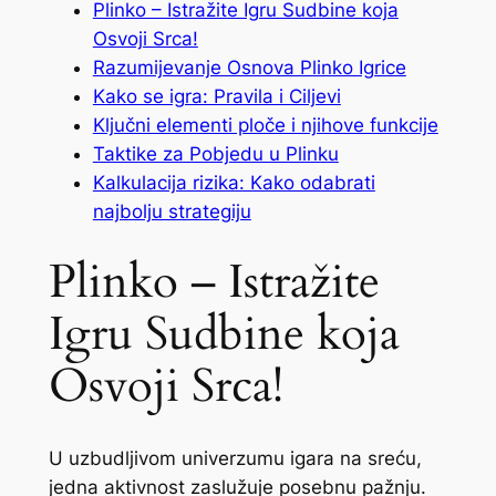
Plinko – Istražite Igru Sudbine koja
Osvoji Srca!
Razumijevanje Osnova Plinko Igrice
Kako se igra: Pravila i Ciljevi
Ključni elementi ploče i njihove funkcije
Taktike za Pobjedu u Plinku
Kalkulacija rizika: Kako odabrati
najbolju strategiju
Plinko – Istražite
Igru Sudbine koja
Osvoji Srca!
U uzbudljivom univerzumu igara na sreću,
jedna aktivnost zaslužuje posebnu pažnju.