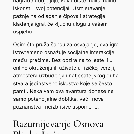
nagrade dodjeljuju, kako biste maksimalno
iskoristili svoj potencijal. Usmjeravanje
pažnje na odlaganje čipova i strategije
klađenja igrat će ključnu ulogu u vašem
uspjehu.
Osim što pruža šansu za osvajanje, ova igra
istovremeno osnažuje socijalne interakcije
među igračima. Bez obzira na to jeste li u
online okruženju ili uživate u fizičkoj verziji,
atmosfera uzbuđenja i natjecateljskog duha
stvara jedinstveno iskustvo koje se često
pamti. Neka vam ova avantura donese ne
samo potencijalne dobitke, već i nova
poznanstva i neizbrisive uspomene.
Razumijevanje Osnova