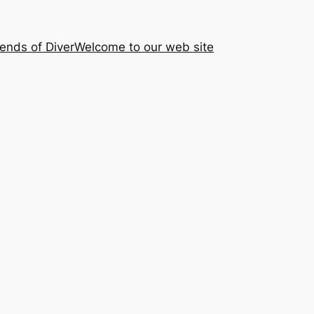
iends of Diver
Welcome to our web site