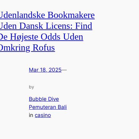
Udenlandske Bookmakere
Uden Dansk Licens: Find
De Højeste Odds Uden
Omkring Rofus
Mar 18, 2025
—
by
Bubble Dive
Pemuteran Bali
in
casino